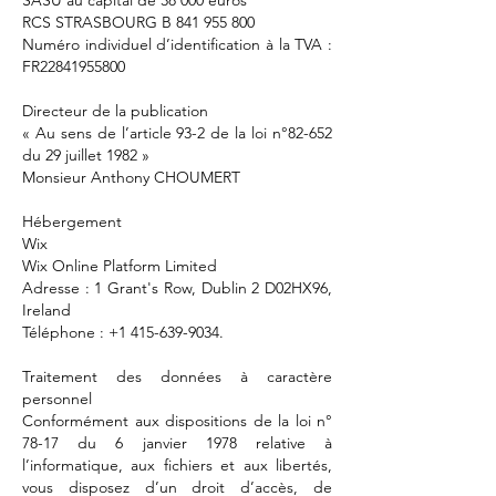
SASU au capital de 38 000 euros
RCS STRASBOURG B 841 955 800
Numéro individuel d’identification à la TVA :
FR22841955800
Directeur de la publication
« Au sens de l’article 93-2 de la loi n°82-652
du 29 juillet 1982 »
Monsieur Anthony CHOUMERT
Hébergement
Wix
Wix Online Platform Limited
Adresse : 1 Grant's Row, Dublin 2 D02HX96,
Ireland
Téléphone :
+1 415-639-9034
.
Traitement des données à caractère
personnel
Conformément aux dispositions de la loi n°
78-17 du 6 janvier 1978 relative à
l’informatique, aux fichiers et aux libertés,
vous disposez d’un droit d’accès, de