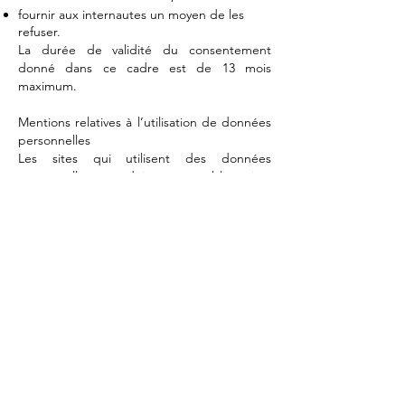
fournir aux internautes un moyen de les
refuser.
La durée de validité du consentement
donné dans ce cadre est de 13 mois
maximum.
Mentions relatives à l’utilisation de données
personnelles
Les sites qui utilisent des données
personnelles doivent obligatoires
mentionner les informations suivantes :
Coordonnées du délégué à la protection
des données de l’organisme, s’il a été
désigné, ou d’un point de contact sur les
questions de protection des données
personnelles
Finalité poursuivie par le traitement auquel
les données sont destinées
Caractère obligatoire ou facultatif des
réponses et conséquences éventuelles à
l’égard de l’internaute d’un défaut de
réponse