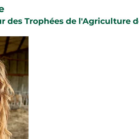
e
r des Trophées de l'Agriculture 
À l'occasion de la cérémonie des Trophée
Meuse 2026, nous avons le plaisir d'acc
créatrice de contenus reconnue pour son
du monde agricole auprès du grand publ
À travers ses vidéos et ses publication
quotidien des agriculteurs,
leurs métiers
les réalités du terrain
, avec
authent
présence lors de cette édition vient 
l'événement : mettre en lumière celles
l'agriculture meusienne et donner 