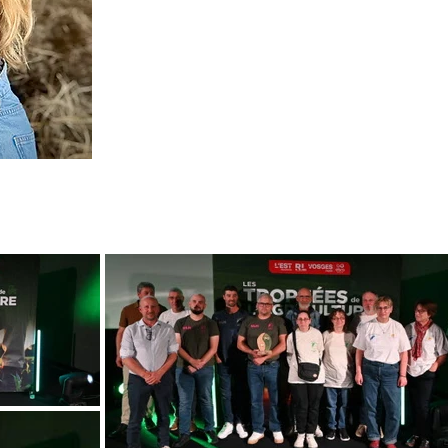
mouvement, ancré dans son territoire.
Elle interviendra le 11 septembre 2026,
Verdun, à l'occasion de la remise des
les acteurs locaux de l'agriculture.
d'échanger avec elle sur son parcour
regard sur l'agriculture d'aujourd'hui.