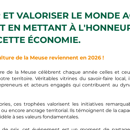
ET VALORISER LE MONDE A
 EN METTANT À L'HONNEUR
CETTE ÉCONOMIE.
ulture de la Meuse reviennent en 2026 !
ure de la Meuse célèbrent chaque année celles et ceux
otre territoire. Véritables vitrines du savoir-faire local
trepreneurs et acteurs engagés qui contribuent au dy
ries, ces trophées valorisent les initiatives remarquabl
n ou encore ancrage territorial. Ils témoignent de la capa
fidèle à ses valeurs fondamentales.
e de prix, cet événement est un moment de partage 