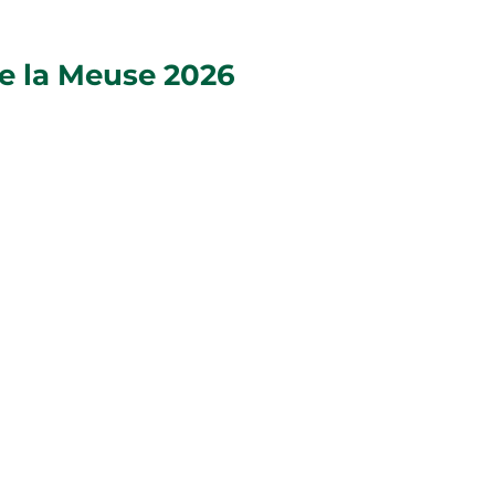
de la Meuse 2026
s de l'Agriculture de la
ueillir
Zoé la Gersoise
,
 travail de valorisation
ic.
s, Zoé fait découvrir le
, leurs savoir-faire et
icité et pédagogie
. Sa
renforcer l'ambition de
 et ceux qui font vivre
à voir un secteur en