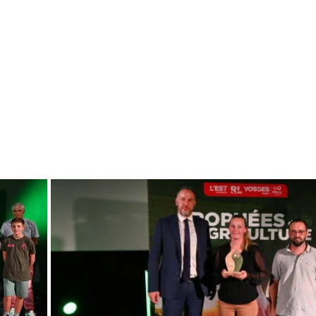
 au Cinéma Caroussel de
 Trophées récompensant
Une occasion unique
s, sa démarche et son